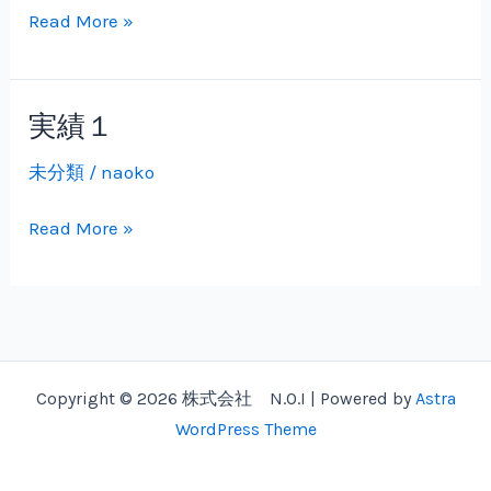
Read More »
実績１
実
績
未分類
/
naoko
１
Read More »
Copyright © 2026 株式会社 N.O.I | Powered by
Astra
WordPress Theme